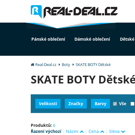
Pánské oblečení
Dámské oblečení
Dětské
Real-Deal.cz
Boty
SKATE BOTY Dětské
SKATE BOTY Dětsk
Velikosti
Značky
Barvy
Vše
Produktů:
6
Řazení výchozí
|
Název
|
Cena
|
Sleva