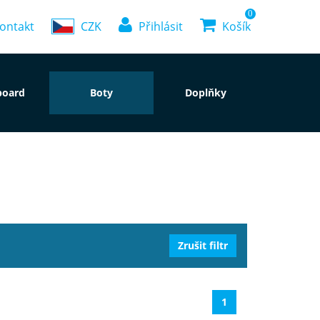
0
ontakt
CZK
Přihlásit
Košík
board
Boty
Doplňky
1