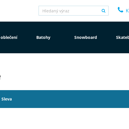
K
 oblečení
Batohy
Snowboard
Skate
é
Sleva