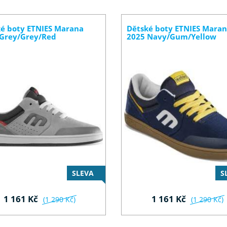
é boty ETNIES Marana
Dětské boty ETNIES Mara
Grey/Grey/Red
2025 Navy/Gum/Yellow
SLEVA
S
1 161 Kč
1 161 Kč
(1 290 Kč)
(1 290 Kč)