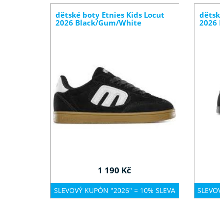
dětské boty Etnies Kids Locut
dětsk
2026 Black/Gum/White
2026 
1 190 Kč
SLEVOVÝ KUPÓN "2026" = 10% SLEVA
SLEVO