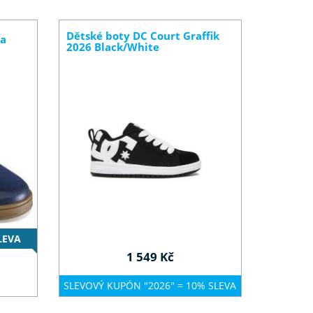
Dětské boty DC Court Graffik
na
2026 Black/White
LEVA
1 549 Kč
SLEVOVÝ KUPÓN "2026" = 10% SLEVA