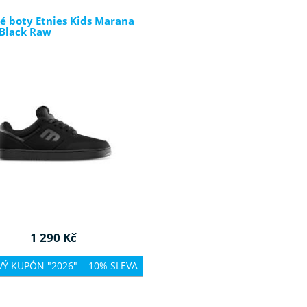
é boty Etnies Kids Marana
Black Raw
1 290 Kč
VÝ KUPÓN "2026" = 10% SLEVA