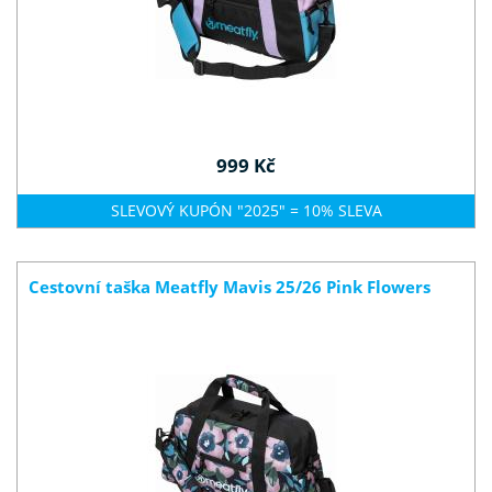
999 Kč
SLEVOVÝ KUPÓN "2025" = 10% SLEVA
Cestovní taška Meatfly Mavis 25/26 Pink Flowers