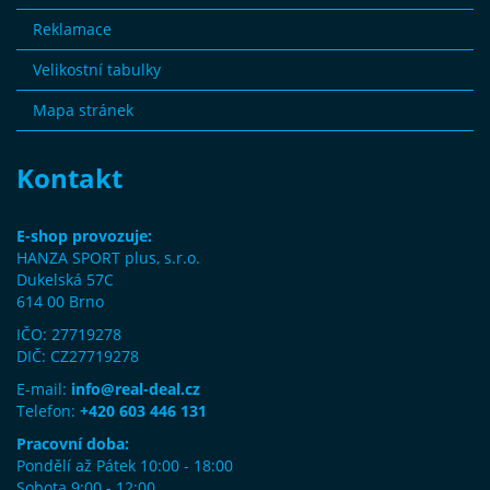
Reklamace
Velikostní tabulky
Mapa stránek
Kontakt
E-shop provozuje:
HANZA SPORT plus, s.r.o.
Dukelská 57C
614 00 Brno
IČO: 27719278
DIČ: CZ27719278
E-mail:
info@real-deal.cz
Telefon:
+420 603 446 131
Pracovní doba:
Pondělí až Pátek 10:00 - 18:00
Sobota 9:00 - 12:00