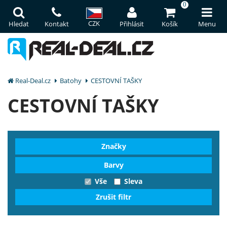
0
CZK
Hledat
Kontakt
Přihlásit
Košík
Menu
Real-Deal.cz
Batohy
CESTOVNÍ TAŠKY
CESTOVNÍ TAŠKY
Značky
Barvy
Vše
Sleva