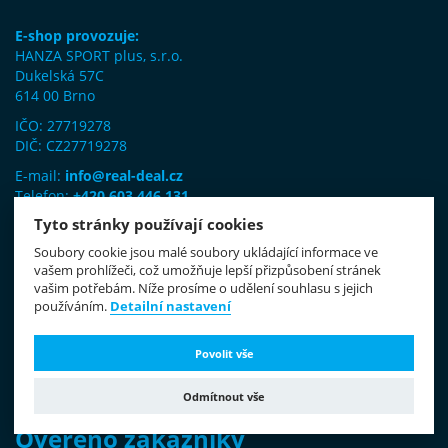
E-shop provozuje:
HANZA SPORT plus, s.r.o.
Dukelská 57C
614 00 Brno
IČO: 27719278
DIČ: CZ27719278
E-mail:
info@real-deal.cz
Telefon:
+420 603 446 131
Tyto stránky používají cookies
Pracovní doba:
Pondělí až Pátek 10:00 - 18:00
Soubory cookie jsou malé soubory ukládající informace ve
Sobota 9:00 - 12:00
vašem prohlížeči, což umožňuje lepší přizpůsobení stránek
Volejte, prosím, pouze v pracovní době.
vašim potřebám. Níže prosíme o udělení souhlasu s jejich
používáním.
Detailní nastavení
Reklamace a vracení zboží prosím zasílejte na:
HANZA SPORT plus s r.o.
Povolit vše
Tř. T. Bati 201
760 01 Zlín
Odmítnout vše
Ověřeno zákazníky