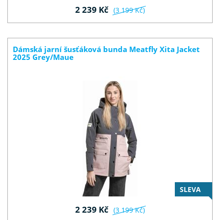
2 239 Kč
(3 199 Kč)
Dámská jarní šusťáková bunda Meatfly Xita Jacket
2025 Grey/Maue
SLEVA
2 239 Kč
(3 199 Kč)