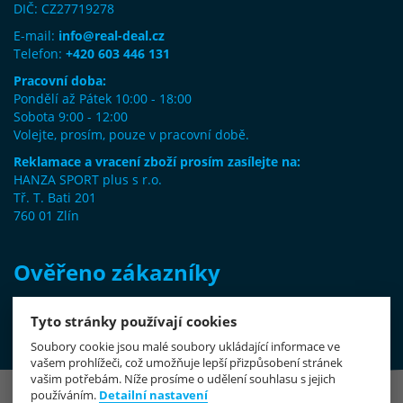
DIČ: CZ27719278
E-mail:
info@real-deal.cz
Telefon:
+420 603 446 131
Pracovní doba:
Pondělí až Pátek 10:00 - 18:00
Sobota 9:00 - 12:00
Volejte, prosím, pouze v pracovní době.
Reklamace a vracení zboží prosím zasílejte na:
HANZA SPORT plus s r.o.
Tř. T. Bati 201
760 01 Zlín
Ověřeno zákazníky
Tyto stránky používají cookies
Vaše recenze na Heureka.cz
Soubory cookie jsou malé soubory ukládající informace ve
vašem prohlížeči, což umožňuje lepší přizpůsobení stránek
vašim potřebám. Níže prosíme o udělení souhlasu s jejich
používáním.
Detailní nastavení