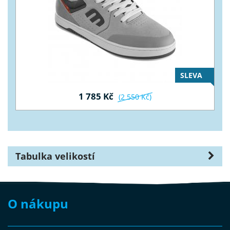
SLEVA
1 785 Kč
(2 550 Kč)
Tabulka velikostí
O nákupu