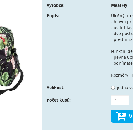
Výrobce:
MeatFly
Popis:
Úložný pro
- hlavní pr
- uvitř hla
- dvě post
- přední k
Funkční de
- pevná uc
- odnímate
Rozměry: 4
Velikost:
jedna ve
Počet kusů:
V