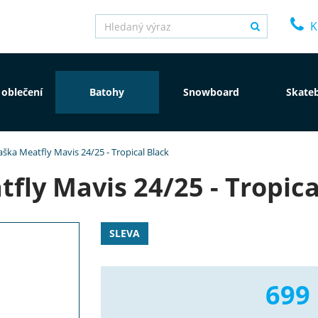
K
 oblečení
Batohy
Snowboard
Skate
aška Meatfly Mavis 24/25 - Tropical Black
fly Mavis 24/25 - Tropica
SLEVA
699