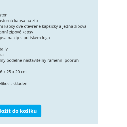
stor
ostorná kapsa na zip
vní kapsy dvě otevřené kapsičky a jedna zipová
ranní zipové kapsy
apsa na zip s potiskem loga
taily
ha
lný podélně nastavitelný ramenní popruh
6 x 25 x 20 cm
likost, skladem
ložit do košíku