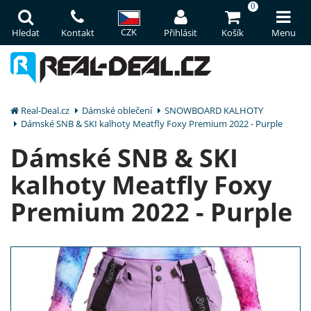
0
CZK
Hledat
Kontakt
Přihlásit
Košík
Menu
Real-Deal.cz
Dámské oblečení
SNOWBOARD KALHOTY
Dámské SNB & SKI kalhoty Meatfly Foxy Premium 2022 - Purple
Dámské SNB & SKI
kalhoty Meatfly Foxy
Premium 2022 - Purple