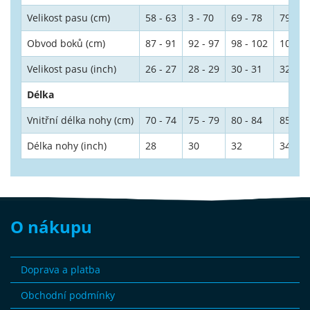
Velikost pasu (cm)
58 - 63
3 - 70
69 - 78
79 - 8
Obvod boků (cm)
87 - 91
92 - 97
98 - 102
102 - 
Velikost pasu (inch)
26 - 27
28 - 29
30 - 31
32 - 3
Délka
Vnitřní délka nohy (cm)
70 - 74
75 - 79
80 - 84
85 - 8
Délka nohy (inch)
28
30
32
34
O nákupu
Doprava a platba
Obchodní podmínky