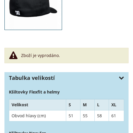
Zboží je vyprodáno.
Tabulka velikostí
Kšiltovky Flexfit a helmy
Velikost
S
M
L
XL
Obvod hlavy (cm)
51
55
58
61