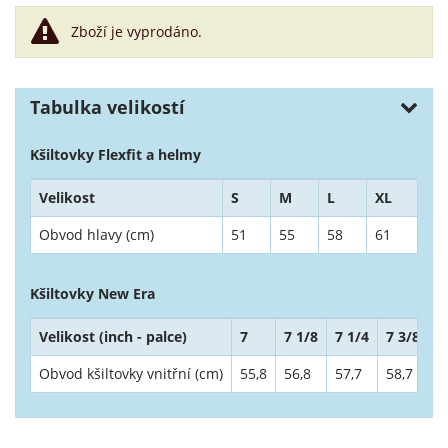
Zboží je vyprodáno.
Tabulka velikostí
Kšiltovky Flexfit a helmy
Velikost
S
M
L
XL
Obvod hlavy (cm)
51
55
58
61
Kšiltovky New Era
Velikost (inch - palce)
7
7 1/8
7 1/4
7 3/8
7
Obvod kšiltovky vnitřní (cm)
55,8
56,8
57,7
58,7
5