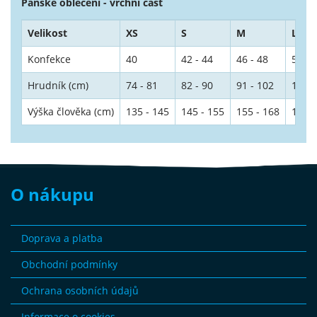
Pánské oblečení - vrchní část
Velikost
XS
S
M
L
Konfekce
40
42 - 44
46 - 48
50 - 
Hrudník (cm)
74 - 81
82 - 90
91 - 102
103 -
Výška člověka (cm)
135 - 145
145 - 155
155 - 168
168 -
O nákupu
Doprava a platba
Obchodní podmínky
Ochrana osobních údajů
Informace o cookies