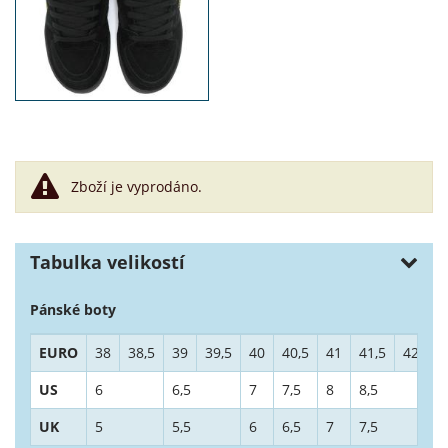
Zboží je vyprodáno.
Tabulka velikostí
Pánské boty
EURO
38
38,5
39
39,5
40
40,5
41
41,5
42
4
US
6
6,5
7
7,5
8
8,5
9
UK
5
5,5
6
6,5
7
7,5
8