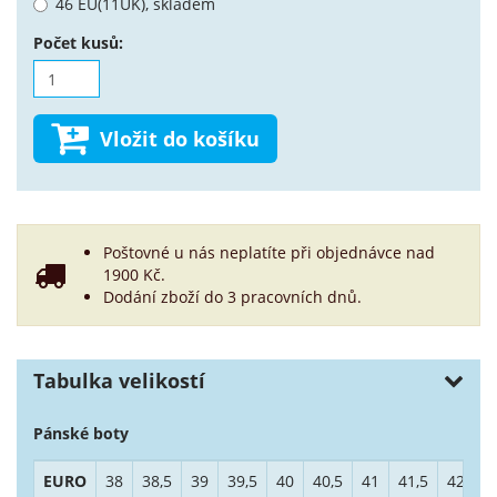
46 EU(11UK), skladem
Počet kusů:
Vložit do košíku
Poštovné u nás neplatíte při objednávce nad
1900 Kč.
Dodání zboží do 3 pracovních dnů.
Tabulka velikostí
Pánské boty
EURO
38
38,5
39
39,5
40
40,5
41
41,5
42
4