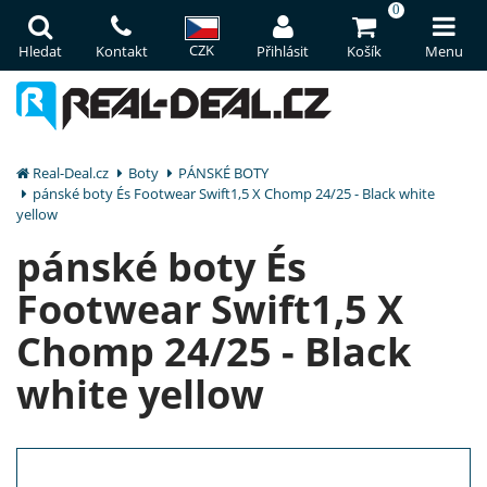
0
CZK
Hledat
Kontakt
Přihlásit
Košík
Menu
Real-Deal.cz
Boty
PÁNSKÉ BOTY
pánské boty És Footwear Swift1,5 X Chomp 24/25 - Black white
yellow
pánské boty És
Footwear Swift1,5 X
Chomp 24/25 - Black
white yellow