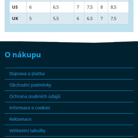
US
6
6,5
7
7,5
8
8,5
9
UK
5
5,5
6
6,5
7
7,5
8
O nákupu
Doprava a platba
Obchodní podmínky
Ochrana osobních údajů
Informace o cookies
Reklamace
Velikostní tabulky