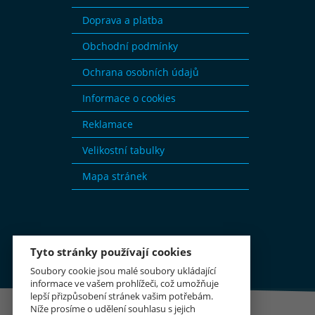
Doprava a platba
Obchodní podmínky
Ochrana osobních údajů
Informace o cookies
Reklamace
Velikostní tabulky
Mapa stránek
Tyto stránky používají cookies
Soubory cookie jsou malé soubory ukládající
informace ve vašem prohlížeči, což umožňuje
lepší přizpůsobení stránek vašim potřebám.
Níže prosíme o udělení souhlasu s jejich