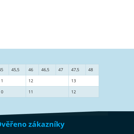
45
45,5
46
46,5
47
47,5
48
11
12
13
10
11
12
věřeno zákazníky