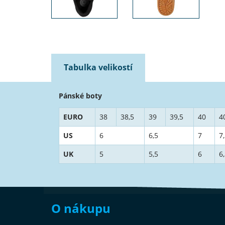
Tabulka velikostí
Pánské boty
EURO
38
38,5
39
39,5
40
4
US
6
6,5
7
7
UK
5
5,5
6
6
O nákupu