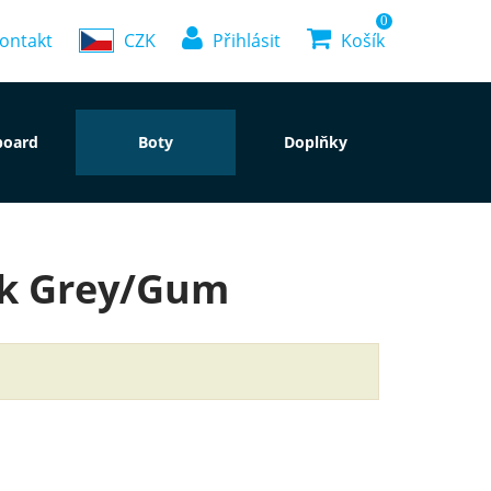
0
ontakt
CZK
Přihlásit
Košík
board
Boty
Doplňky
rk Grey/Gum