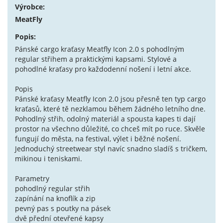
Výrobce:
MeatFly
Popis:
Pánské cargo kraťasy Meatfly Icon 2.0 s pohodlným
regular střihem a praktickými kapsami. Stylové a
pohodlné kraťasy pro každodenní nošení i letní akce.
Popis
Pánské kraťasy Meatfly Icon 2.0 jsou přesně ten typ cargo
kraťasů, které tě nezklamou během žádného letního dne.
Pohodlný střih, odolný materiál a spousta kapes ti dají
prostor na všechno důležité, co chceš mít po ruce. Skvěle
fungují do města, na festival, výlet i běžné nošení.
Jednoduchý streetwear styl navíc snadno sladíš s tričkem,
mikinou i teniskami.
Parametry
pohodlný regular střih
zapínání na knoflík a zip
pevný pas s poutky na pásek
dvě přední otevřené kapsy