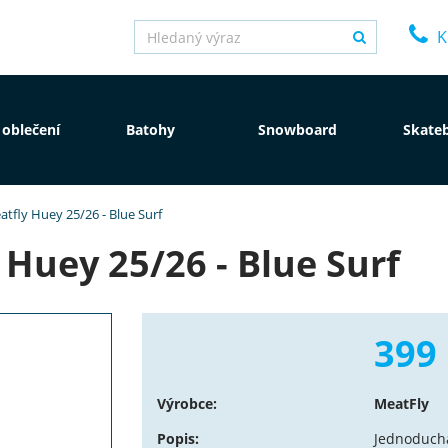
K
 oblečení
Batohy
Snowboard
Skate
tfly Huey 25/26 - Blue Surf
Huey 25/26 - Blue Surf
399
Výrobce:
MeatFly
Popis:
Jednoduchá