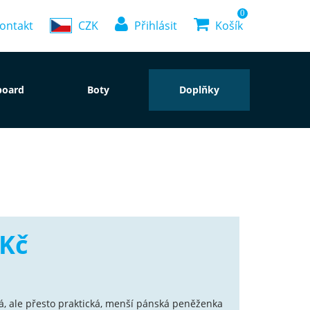
0
ontakt
CZK
Přihlásit
Košík
board
Boty
Doplňky
 Kč
, ale přesto praktická, menší pánská peněženka