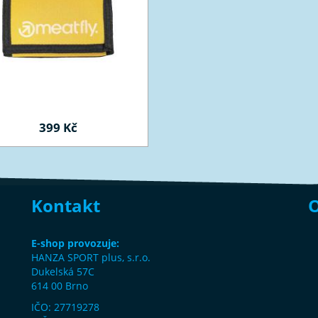
399 Kč
Kontakt
O
E-shop provozuje:
HANZA SPORT plus, s.r.o.
Dukelská 57C
614 00 Brno
IČO: 27719278