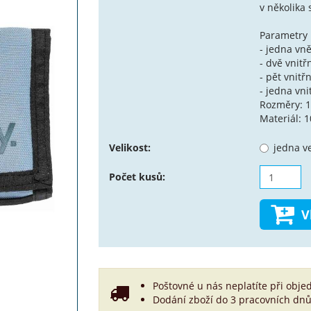
v několika 
Parametry
- jedna vně
- dvě vnit
- pět vnitř
- jedna vni
Rozměry: 1
Materiál: 
Velikost:
jedna ve
Počet kusů:
V
Poštovné u nás neplatíte při obje
Dodání zboží do 3 pracovních dnů