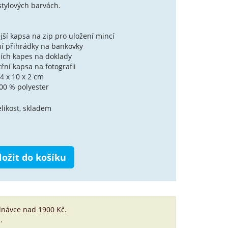
stylových barvách.
jší kapsa na zip pro uložení mincí
řní přihrádky na bankovky
ních kapes na doklady
třní kapsa na fotografii
4 x 10 x 2 cm
100 % polyester
likost, skladem
ložit do košíku
dnávce nad 1900 Kč.
.