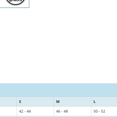
S
M
L
42 - 44
46 - 48
50 - 52