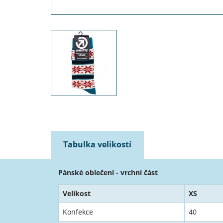
Tabulka velikostí
Pánské oblečení - vrchní část
Velikost
XS
Konfekce
40