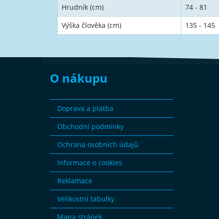
Hrudník (cm)
74 - 81
Výška člověka (cm)
135 - 145
O nákupu
Doprava a platba
Obchodní podmínky
Ochrana osobních údajů
Informace o cookies
Reklamace
Velikostní tabulky
Mapa stránek