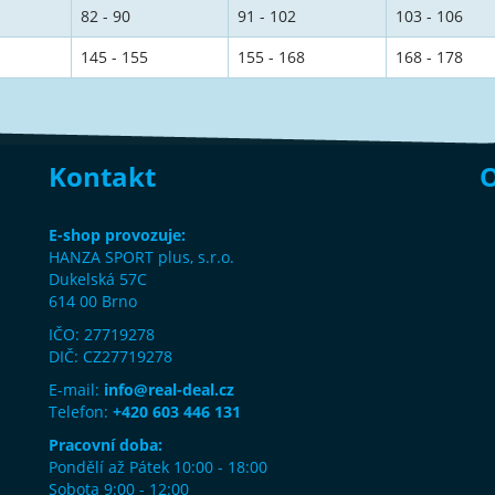
82 - 90
91 - 102
103 - 106
145 - 155
155 - 168
168 - 178
Kontakt
O
E-shop provozuje:
HANZA SPORT plus, s.r.o.
Dukelská 57C
614 00 Brno
IČO: 27719278
DIČ: CZ27719278
E-mail:
info@real-deal.cz
Telefon:
+420 603 446 131
Pracovní doba:
Pondělí až Pátek 10:00 - 18:00
Sobota 9:00 - 12:00