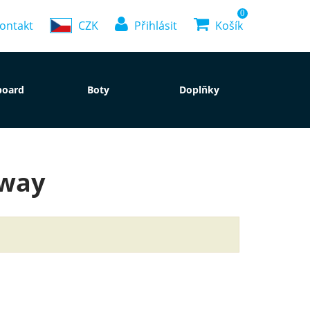
0
ontakt
CZK
Přihlásit
Košík
board
Boty
Doplňky
rway