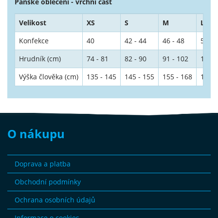
Pánské oblečení - vrchní část
Velikost
XS
S
M
L
Konfekce
40
42 - 44
46 - 48
50 - 
Hrudník (cm)
74 - 81
82 - 90
91 - 102
103 -
Výška člověka (cm)
135 - 145
145 - 155
155 - 168
168 -
O nákupu
Doprava a platba
Obchodní podmínky
Ochrana osobních údajů
Informace o cookies