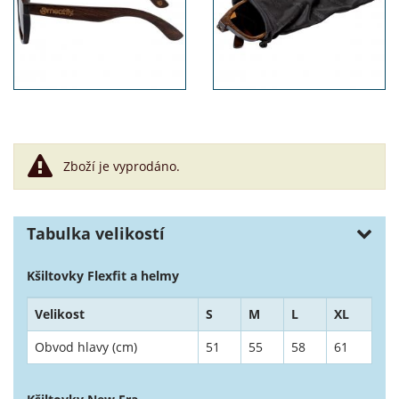
Zboží je vyprodáno.
Tabulka velikostí
Kšiltovky Flexfit a helmy
Velikost
S
M
L
XL
Obvod hlavy (cm)
51
55
58
61