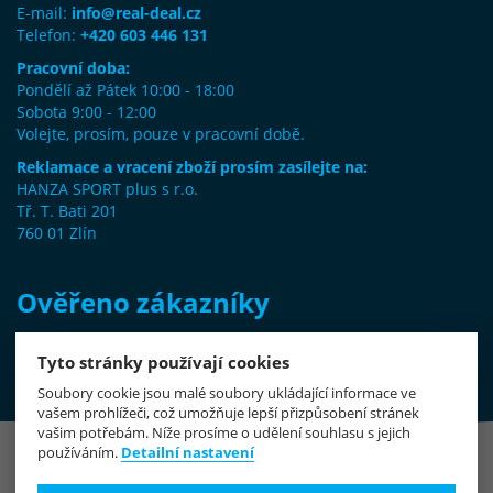
E-mail:
info@real-deal.cz
Telefon:
+420 603 446 131
Pracovní doba:
Pondělí až Pátek 10:00 - 18:00
Sobota 9:00 - 12:00
Volejte, prosím, pouze v pracovní době.
Reklamace a vracení zboží prosím zasílejte na:
HANZA SPORT plus s r.o.
Tř. T. Bati 201
760 01 Zlín
Ověřeno zákazníky
Tyto stránky používají cookies
Vaše recenze na Heureka.cz
Soubory cookie jsou malé soubory ukládající informace ve
vašem prohlížeči, což umožňuje lepší přizpůsobení stránek
vašim potřebám. Níže prosíme o udělení souhlasu s jejich
používáním.
Detailní nastavení
Copyright © 2011-2026
Real-Deal.cz