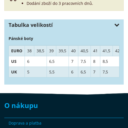
Dodání zboží do 3 pracovních dnů.
Tabulka velikostí
Pánské boty
EURO
38
38,5
39
39,5
40
40,5
41
41,5
42
4
US
6
6,5
7
7,5
8
8,5
9
UK
5
5,5
6
6,5
7
7,5
8
O nákupu
Doprava a platba