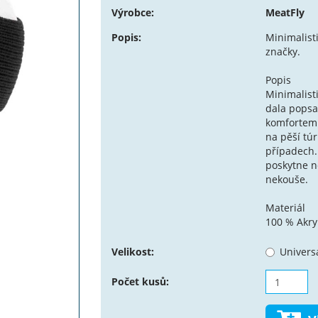
Výrobce:
MeatFly
Popis:
Minimalist
značky.
Popis
Minimalist
dala popsat
komfortem.
na pěší tú
případech. 
poskytne n
nekouše.
Materiál
100 % Akry
Velikost:
Univers
Počet kusů: