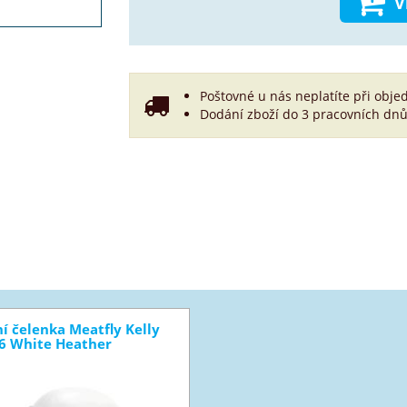
V
Poštovné u nás neplatíte při obje
Dodání zboží do 3 pracovních dnů
í čelenka Meatfly Kelly
6 White Heather