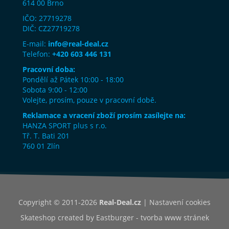
614 00 Brno
IČO: 27719278
DIČ: CZ27719278
E-mail:
info@real-deal.cz
Telefon:
+420 603 446 131
Pracovní doba:
Pondělí až Pátek 10:00 - 18:00
Sobota 9:00 - 12:00
Volejte, prosím, pouze v pracovní době.
Reklamace a vracení zboží prosím zasílejte na:
HANZA SPORT plus s r.o.
Tř. T. Bati 201
760 01 Zlín
Copyright © 2011-2026
Real-Deal.cz
|
Nastavení cookies
Skateshop created by
Eastburger - tvorba www stránek