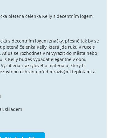
ická pletená čelenka Kelly s decentním logem
ická s decentním logem značky, přesně tak by se
 pletená čelenka Kelly, která jde ruku v ruce s
 Ať už se rozhodneš v ní vyrazit do města nebo
ru, s Kelly budeš vypadat elegantně v obou
Vyrobena z akrylového materiálu, který ti
ezbytnou ochranu před mrazivými teplotami a
l
al, skladem