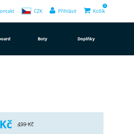
0
ontakt
CZK
Přihlásit
Košík
board
Boty
Doplňky
 Kč
499 Kč