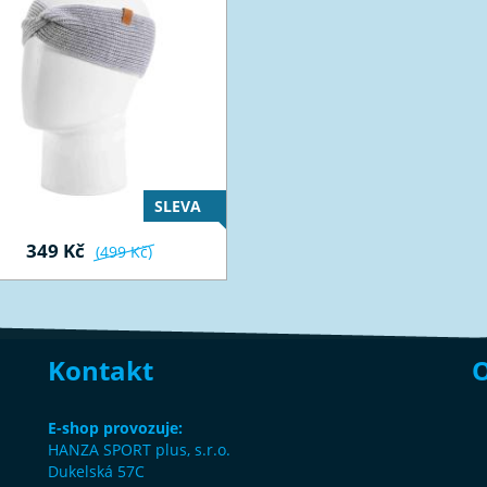
SLEVA
349 Kč
(499 Kč)
Kontakt
O
E-shop provozuje:
HANZA SPORT plus, s.r.o.
Dukelská 57C