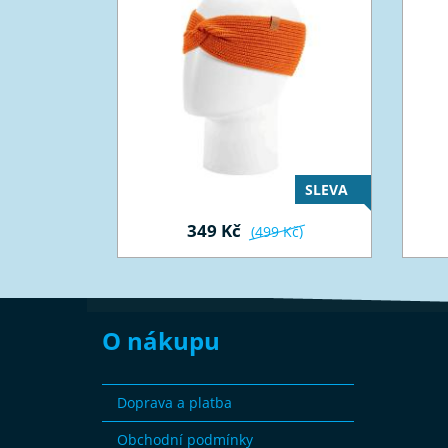
SLEVA
349 Kč
(499 Kč)
O nákupu
Doprava a platba
Obchodní podmínky