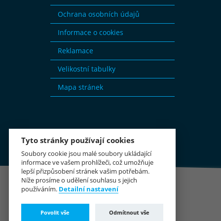
Ochrana osobních údajů
Informace o cookies
Reklamace
Velikostní tabulky
Mapa stránek
Tyto stránky používají cookies
Soubory cookie jsou malé soubory ukládající
informace ve vašem prohlížeči, což umožňuje
lepší přizpůsobení stránek vašim potřebám.
Níže prosíme o udělení souhlasu s jejich
používáním.
Detailní nastavení
Povolit vše
Odmítnout vše