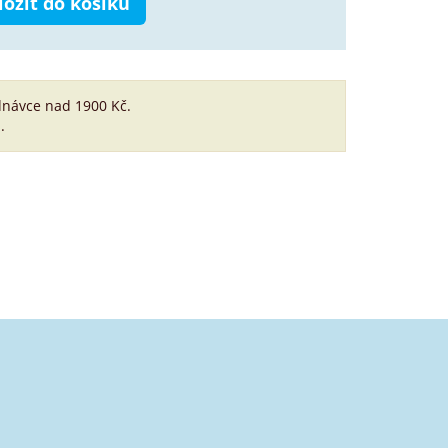
ložit do košíku
dnávce nad 1900 Kč.
.